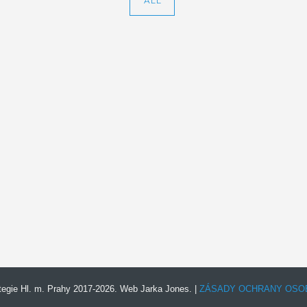
ALL
tegie Hl. m. Prahy 2017-2026. Web Jarka Jones. |
ZÁSADY OCHRANY OSOB