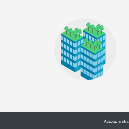
ZELENÉ STŘECHY
zvlhčování a ochlazování okolního prostředí
Adaptační stra